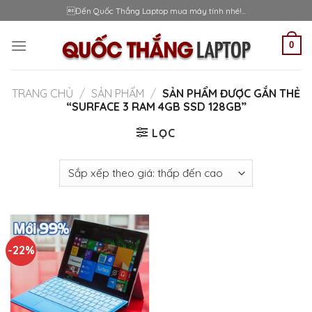
Skip
Đến Quốc Thắng Laptop mua máy tính nhé!...
to
content
0
TRANG CHỦ
/
SẢN PHẨM
/
SẢN PHẨM ĐƯỢC GẮN THẺ
“SURFACE 3 RAM 4GB SSD 128GB”
LỌC
-22%