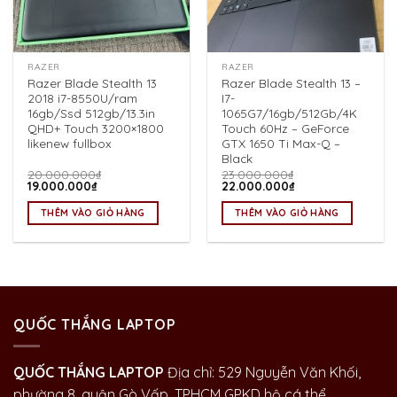
RAZER
RAZER
Razer Blade Stealth 13
Razer Blade Stealth 13 –
2018 i7-8550U/ram
I7-
16gb/Ssd 512gb/13.3in
1065G7/16gb/512Gb/4K
QHD+ Touch 3200×1800
Touch 60Hz – GeForce
likenew fullbox
GTX 1650 Ti Max-Q –
Black
20.000.000
₫
23.000.000
₫
Giá
Giá
Giá
Giá
19.000.000
₫
22.000.000
₫
gốc
hiện
gốc
hiện
là:
tại
là:
tại
THÊM VÀO GIỎ HÀNG
THÊM VÀO GIỎ HÀNG
20.000.000₫.
là:
23.000.000₫.
là:
19.000.000₫.
22.000.000₫.
QUỐC THẮNG LAPTOP
QUỐC THẮNG LAPTOP
Địa chỉ: 529 Nguyễn Văn Khối,
phường 8, quận Gò Vấp, TPHCM GPKD hộ cá thể