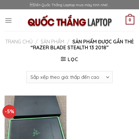
Skip
Đến Quốc Thắng Laptop mua máy tính nhé!...
to
content
0
TRANG CHỦ
/
SẢN PHẨM
/
SẢN PHẨM ĐƯỢC GẮN THẺ
“RAZER BLADE STEALTH 13 2018”
LỌC
-5%