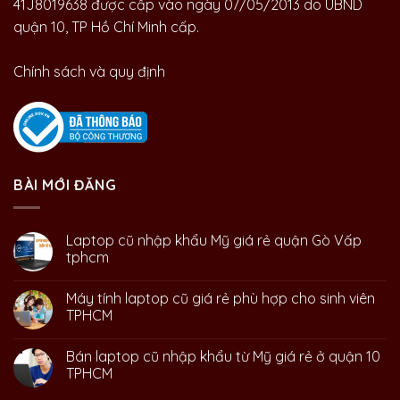
41J8019638 được cấp vào ngày 07/05/2013 do UBND
quận 10, TP Hồ Chí Minh cấp.
Chính sách và quy định
BÀI MỚI ĐĂNG
Laptop cũ nhập khẩu Mỹ giá rẻ quận Gò Vấp
tphcm
Máy tính laptop cũ giá rẻ phù hợp cho sinh viên
TPHCM
Bán laptop cũ nhập khẩu từ Mỹ giá rẻ ở quận 10
TPHCM