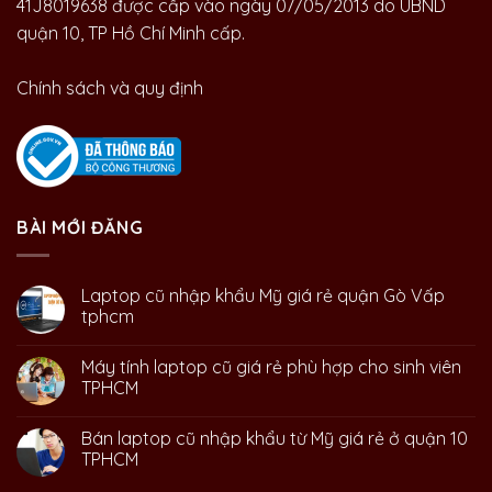
41J8019638 được cấp vào ngày 07/05/2013 do UBND
quận 10, TP Hồ Chí Minh cấp.
Chính sách và quy định
BÀI MỚI ĐĂNG
Laptop cũ nhập khẩu Mỹ giá rẻ quận Gò Vấp
tphcm
Máy tính laptop cũ giá rẻ phù hợp cho sinh viên
TPHCM
Bán laptop cũ nhập khẩu từ Mỹ giá rẻ ở quận 10
TPHCM