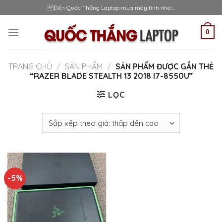
Skip
Đến Quốc Thắng Laptop mua máy tính nhé!...
to
content
0
TRANG CHỦ
/
SẢN PHẨM
/
SẢN PHẨM ĐƯỢC GẮN THẺ
“RAZER BLADE STEALTH 13 2018 I7-8550U”
LỌC
-5%