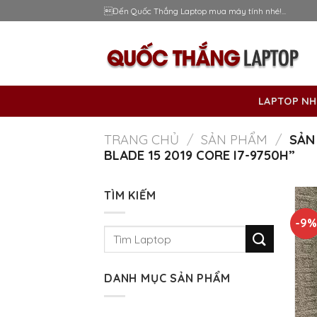
Skip
Đến Quốc Thắng Laptop mua máy tính nhé!...
to
content
LAPTOP NH
TRANG CHỦ
/
SẢN PHẨM
/
SẢN
BLADE 15 2019 CORE I7-9750H”
TÌM KIẾM
-9%
Tìm
kiếm:
DANH MỤC SẢN PHẨM