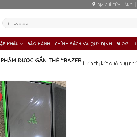
ĐỊA CHỈ CỬA HÀNG
Tìm
kiếm:
ẬP KHẨU
BẢO HÀNH
CHÍNH SÁCH VÀ QUY ĐỊNH
BLOG
L
 PHẨM ĐƯỢC GẮN THẺ “RAZER
Hiển thị kết quả duy nh