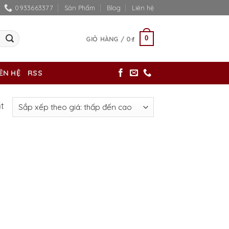
0933663377
Sản Phẩm
Blog
Liên hệ
0
GIỎ HÀNG /
0
₫
IÊN HỆ
RSS
ất