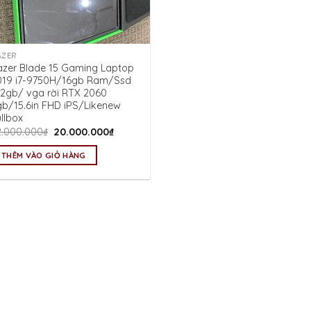
AZER
azer Blade 15 Gaming Laptop
019 i7-9750H/16gb Ram/Ssd
12gb/ vga rời RTX 2060
gb/15.6in FHD iPS/Likenew
llbox
Giá
Giá
2.000.000
₫
20.000.000
₫
gốc
hiện
là:
tại
THÊM VÀO GIỎ HÀNG
22.000.000₫.
là:
20.000.000₫.