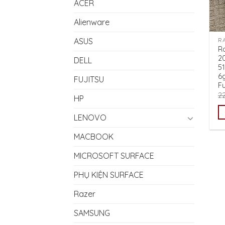
ACER
Alienware
ASUS
R
R
2
DELL
5
6
FUJITSU
Fu
2
HP
LENOVO
MACBOOK
MICROSOFT SURFACE
PHỤ KIỆN SURFACE
Razer
SAMSUNG