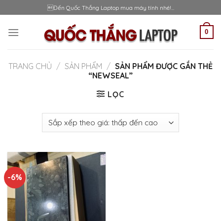
Skip
Đến Quốc Thắng Laptop mua máy tính nhé!...
to
content
0
TRANG CHỦ
/
SẢN PHẨM
/
SẢN PHẨM ĐƯỢC GẮN THẺ
“NEWSEAL”
LỌC
-6%