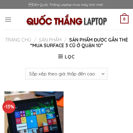
Skip
Đến Quốc Thắng Laptop mua máy tính nhé!...
to
content
0
TRANG CHỦ
/
SẢN PHẨM
/
SẢN PHẨM ĐƯỢC GẮN THẺ
“MUA SURFACE 3 CŨ Ở QUẬN 10”
LỌC
-13%