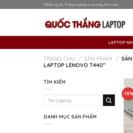
Skip
Đến Quốc Thắng Laptop mua máy tính nhé!...
to
content
LAPTOP NH
TRANG CHỦ
/
SẢN PHẨM
/
SẢN
LAPTOP LENOVO T440”
TÌM KIẾM
-15
Tìm
kiếm:
DANH MỤC SẢN PHẨM