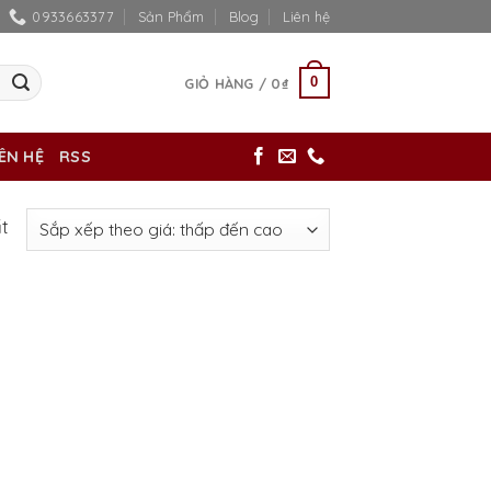
0933663377
Sản Phẩm
Blog
Liên hệ
0
GIỎ HÀNG /
0
₫
IÊN HỆ
RSS
ất