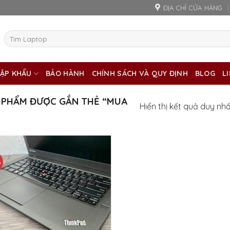
ĐỊA CHỈ CỬA HÀNG
Tìm
kiếm:
ẬP KHẨU
BẢO HÀNH
CHÍNH SÁCH VÀ QUY ĐỊNH
BLOG
L
 PHẨM ĐƯỢC GẮN THẺ “MUA
Hiển thị kết quả duy nh
%