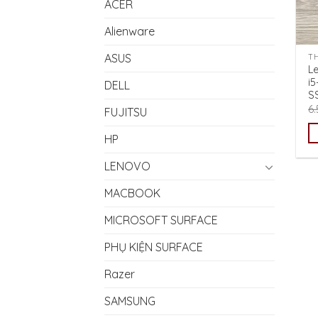
ACER
Alienware
ASUS
T
L
i
DELL
S
6
FUJITSU
HP
LENOVO
MACBOOK
MICROSOFT SURFACE
PHỤ KIỆN SURFACE
Razer
SAMSUNG