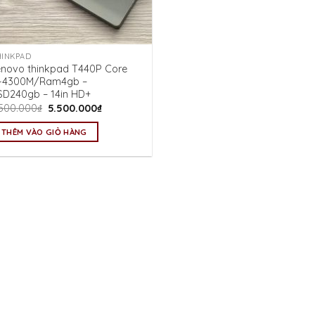
HINKPAD
enovo thinkpad T440P Core
5-4300M/Ram4gb –
SD240gb – 14in HD+
Giá
Giá
.500.000
₫
5.500.000
₫
gốc
hiện
là:
tại
THÊM VÀO GIỎ HÀNG
6.500.000₫.
là:
5.500.000₫.