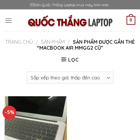
Skip
Đến Quốc Thắng Laptop mua máy tính nhé!...
to
content
0
TRANG CHỦ
/
SẢN PHẨM
/
SẢN PHẨM ĐƯỢC GẮN THẺ
“MACBOOK AIR MMGG2 CŨ”
LỌC
-5%