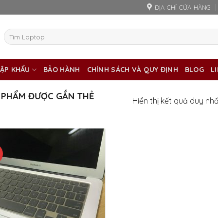
ĐỊA CHỈ CỬA HÀNG
Tìm
kiếm:
ẬP KHẨU
BẢO HÀNH
CHÍNH SÁCH VÀ QUY ĐỊNH
BLOG
L
 PHẨM ĐƯỢC GẮN THẺ
Hiển thị kết quả duy nh