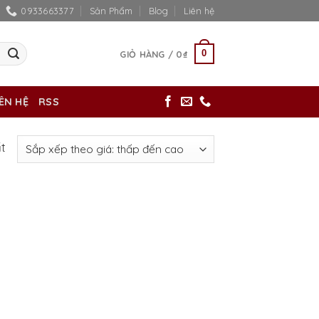
0933663377
Sản Phẩm
Blog
Liên hệ
0
GIỎ HÀNG /
0
₫
IÊN HỆ
RSS
ất