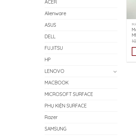
ACER
Alienware
ASUS
M
M
M
DELL
1
FUJITSU
HP
LENOVO
MACBOOK
MICROSOFT SURFACE
PHỤ KIỆN SURFACE
Razer
SAMSUNG