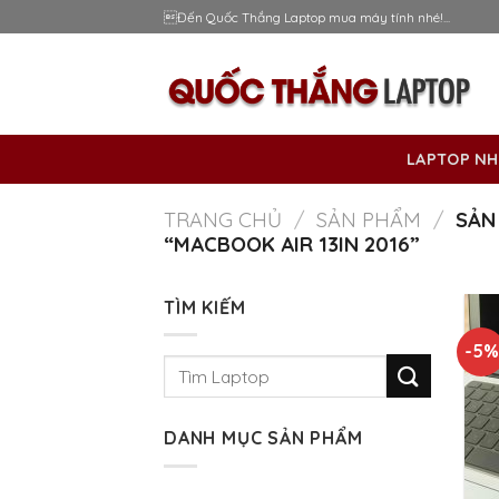
Skip
Đến Quốc Thắng Laptop mua máy tính nhé!...
to
content
LAPTOP NH
TRANG CHỦ
/
SẢN PHẨM
/
SẢN
“MACBOOK AIR 13IN 2016”
TÌM KIẾM
-5%
Tìm
kiếm:
DANH MỤC SẢN PHẨM