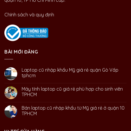
quận 10, TP Hồ Chí Minh cấp.
Chính sách và quy định
BÀI MỚI ĐĂNG
Laptop cũ nhập khẩu Mỹ giá rẻ quận Gò Vấp
tphcm
Máy tính laptop cũ giá rẻ phù hợp cho sinh viên
TPHCM
Bán laptop cũ nhập khẩu từ Mỹ giá rẻ ở quận 10
TPHCM