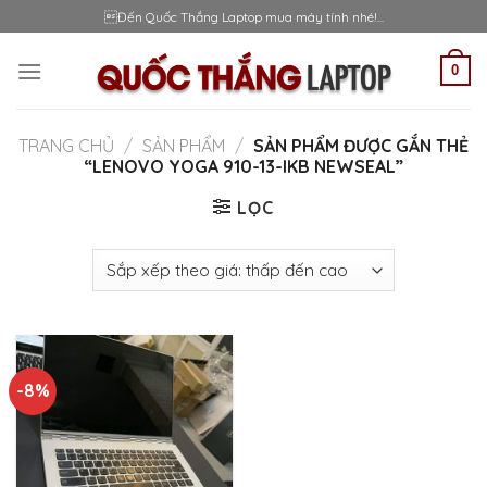
Skip
Đến Quốc Thắng Laptop mua máy tính nhé!...
to
content
0
TRANG CHỦ
/
SẢN PHẨM
/
SẢN PHẨM ĐƯỢC GẮN THẺ
“LENOVO YOGA 910-13-IKB NEWSEAL”
LỌC
-8%