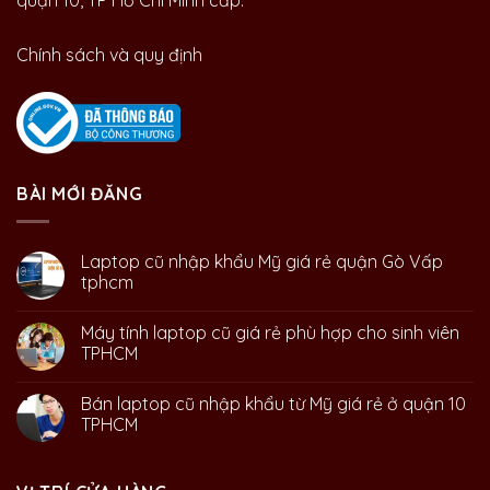
quận 10, TP Hồ Chí Minh cấp.
Chính sách và quy định
BÀI MỚI ĐĂNG
Laptop cũ nhập khẩu Mỹ giá rẻ quận Gò Vấp
tphcm
Máy tính laptop cũ giá rẻ phù hợp cho sinh viên
TPHCM
Bán laptop cũ nhập khẩu từ Mỹ giá rẻ ở quận 10
TPHCM