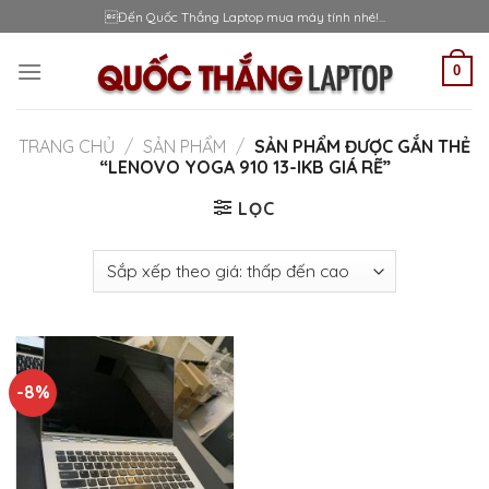
Skip
Đến Quốc Thắng Laptop mua máy tính nhé!...
to
content
0
TRANG CHỦ
/
SẢN PHẨM
/
SẢN PHẨM ĐƯỢC GẮN THẺ
“LENOVO YOGA 910 13-IKB GIÁ RẼ”
LỌC
-8%