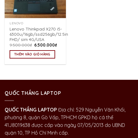
LENOVO
Lenovo Thinkpad X270 i5-
6300u/16gb/ssd256gb/12.5in
FHD/ sim 4G/USA
Giá
Giá
9.500.000
₫
6.500.000
₫
gốc
hiện
là:
tại
THÊM VÀO GIỎ HÀNG
9.500.000₫.
là:
6.500.000₫.
QUỐC THẮNG LAPTOP
QUỐC THẮNG LAPTOP
Địa chỉ: 529 Nguyễn Văn Khối,
phường 8, quận Gò Vấp, TPHCM GPKD hộ cá thể
41J8019638 được cấp vào ngày 07/05/2013 do UBND
quận 10, TP Hồ Chí Minh cấp.