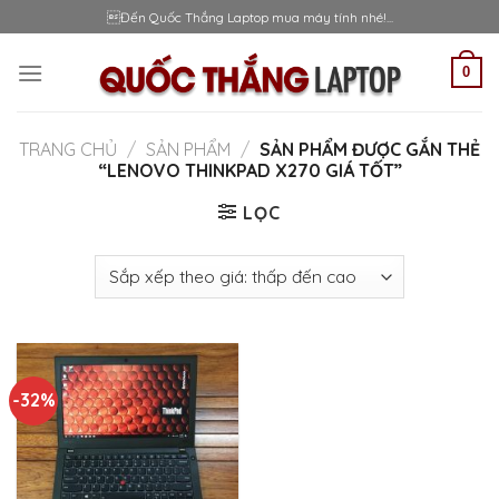
Skip
Đến Quốc Thắng Laptop mua máy tính nhé!...
to
content
0
TRANG CHỦ
/
SẢN PHẨM
/
SẢN PHẨM ĐƯỢC GẮN THẺ
“LENOVO THINKPAD X270 GIÁ TỐT”
LỌC
-32%