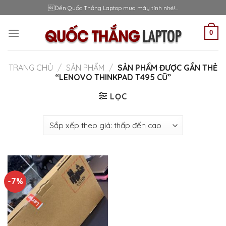
Skip
Đến Quốc Thắng Laptop mua máy tính nhé!...
to
content
0
TRANG CHỦ
/
SẢN PHẨM
/
SẢN PHẨM ĐƯỢC GẮN THẺ
“LENOVO THINKPAD T495 CŨ”
LỌC
-7%