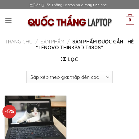
Skip
Đến Quốc Thắng Laptop mua máy tính nhé!...
to
content
0
TRANG CHỦ
/
SẢN PHẨM
/
SẢN PHẨM ĐƯỢC GẮN THẺ
“LENOVO THINKPAD T480S”
LỌC
-5%