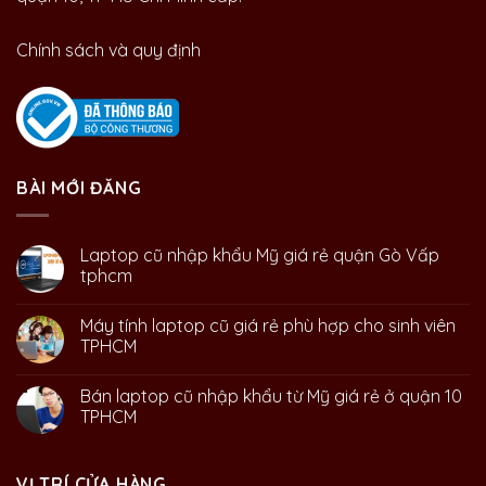
Chính sách và quy định
BÀI MỚI ĐĂNG
Laptop cũ nhập khẩu Mỹ giá rẻ quận Gò Vấp
tphcm
Máy tính laptop cũ giá rẻ phù hợp cho sinh viên
TPHCM
Bán laptop cũ nhập khẩu từ Mỹ giá rẻ ở quận 10
TPHCM
VỊ TRÍ CỬA HÀNG