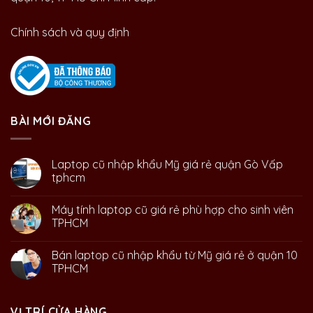
Chính sách và quy định
BÀI MỚI ĐĂNG
Laptop cũ nhập khẩu Mỹ giá rẻ quận Gò Vấp
tphcm
Máy tính laptop cũ giá rẻ phù hợp cho sinh viên
TPHCM
Bán laptop cũ nhập khẩu từ Mỹ giá rẻ ở quận 10
TPHCM
VỊ TRÍ CỬA HÀNG