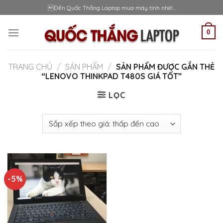
Skip
Đến Quốc Thắng Laptop mua máy tính nhé!...
to
content
0
TRANG CHỦ
/
SẢN PHẨM
/
SẢN PHẨM ĐƯỢC GẮN THẺ
“LENOVO THINKPAD T480S GIÁ TỐT”
LỌC
-5%