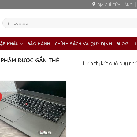
ĐỊA CHỈ CỬA HÀNG
Tìm
kiếm:
ẬP KHẨU
BẢO HÀNH
CHÍNH SÁCH VÀ QUY ĐỊNH
BLOG
L
 PHẨM ĐƯỢC GẮN THẺ
Hiển thị kết quả duy nh
%