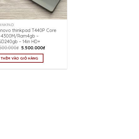
HINKPAD
enovo thinkpad T440P Core
5-4300M/Ram4gb –
SD240gb – 14in HD+
Giá
Giá
.500.000
₫
5.500.000
₫
gốc
hiện
là:
tại
THÊM VÀO GIỎ HÀNG
6.500.000₫.
là:
5.500.000₫.