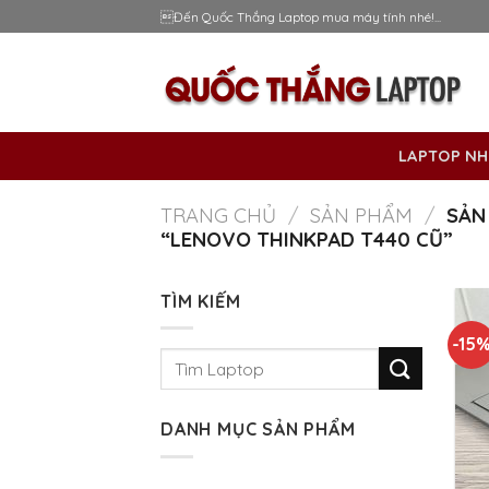
Skip
Đến Quốc Thắng Laptop mua máy tính nhé!...
to
content
LAPTOP NH
TRANG CHỦ
/
SẢN PHẨM
/
SẢN
“LENOVO THINKPAD T440 CŨ”
TÌM KIẾM
-15
Tìm
kiếm:
DANH MỤC SẢN PHẨM