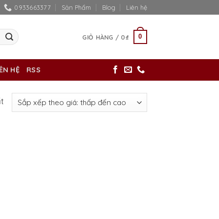
0933663377
Sản Phẩm
Blog
Liên hệ
0
GIỎ HÀNG /
0
₫
IÊN HỆ
RSS
ất