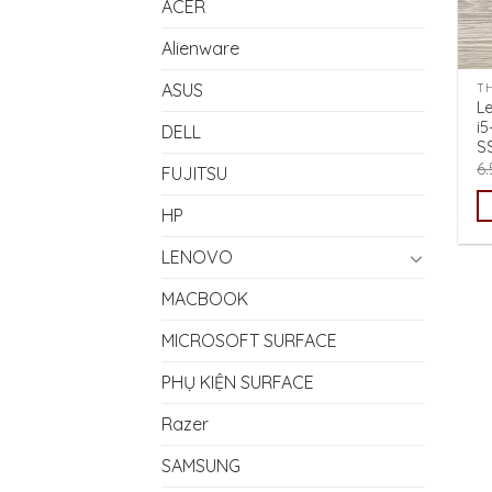
ACER
Alienware
ASUS
T
L
i
DELL
S
6
FUJITSU
HP
LENOVO
MACBOOK
MICROSOFT SURFACE
PHỤ KIỆN SURFACE
Razer
SAMSUNG