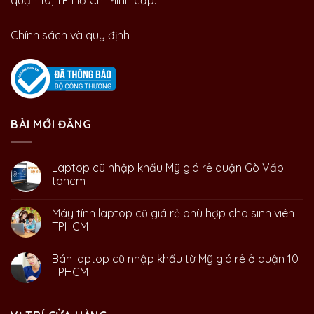
quận 10, TP Hồ Chí Minh cấp.
Chính sách và quy định
BÀI MỚI ĐĂNG
Laptop cũ nhập khẩu Mỹ giá rẻ quận Gò Vấp
tphcm
Máy tính laptop cũ giá rẻ phù hợp cho sinh viên
TPHCM
Bán laptop cũ nhập khẩu từ Mỹ giá rẻ ở quận 10
TPHCM