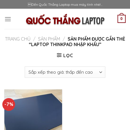
Skip
Đến Quốc Thắng Laptop mua máy tính nhé!...
to
content
0
TRANG CHỦ
/
SẢN PHẨM
/
SẢN PHẨM ĐƯỢC GẮN THẺ
“LAPTOP THINKPAD NHẬP KHẨU”
LỌC
-7%