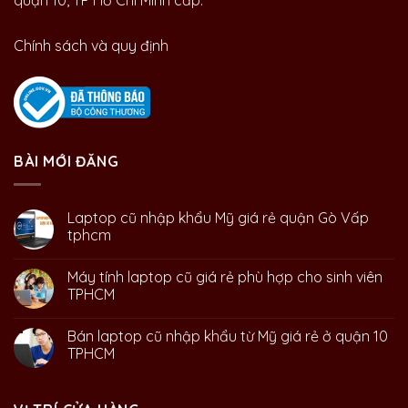
quận 10, TP Hồ Chí Minh cấp.
Chính sách và quy định
BÀI MỚI ĐĂNG
Laptop cũ nhập khẩu Mỹ giá rẻ quận Gò Vấp
tphcm
Máy tính laptop cũ giá rẻ phù hợp cho sinh viên
TPHCM
Bán laptop cũ nhập khẩu từ Mỹ giá rẻ ở quận 10
TPHCM