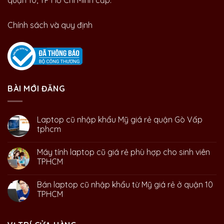
quận 10, TP Hồ Chí Minh cấp.
Chính sách và quy định
BÀI MỚI ĐĂNG
Laptop cũ nhập khẩu Mỹ giá rẻ quận Gò Vấp
tphcm
Máy tính laptop cũ giá rẻ phù hợp cho sinh viên
TPHCM
Bán laptop cũ nhập khẩu từ Mỹ giá rẻ ở quận 10
TPHCM