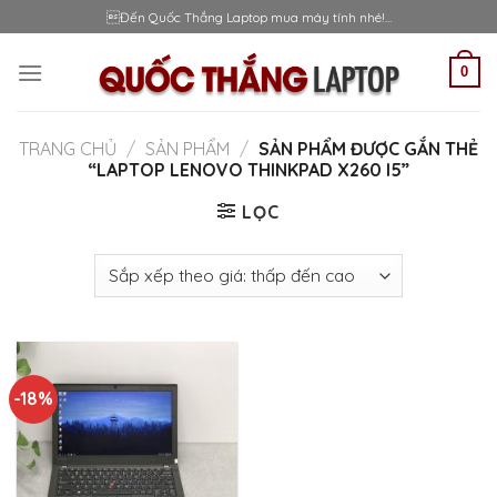
Skip
Đến Quốc Thắng Laptop mua máy tính nhé!...
to
content
0
TRANG CHỦ
/
SẢN PHẨM
/
SẢN PHẨM ĐƯỢC GẮN THẺ
“LAPTOP LENOVO THINKPAD X260 I5”
LỌC
-18%