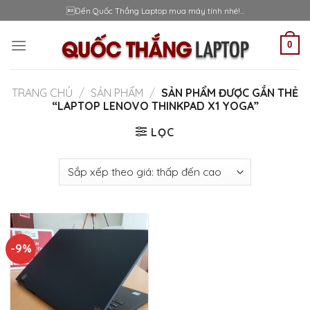
Skip
Đến Quốc Thắng Laptop mua máy tính nhé!...
to
content
0
TRANG CHỦ
/
SẢN PHẨM
/
SẢN PHẨM ĐƯỢC GẮN THẺ
“LAPTOP LENOVO THINKPAD X1 YOGA”
LỌC
-9%