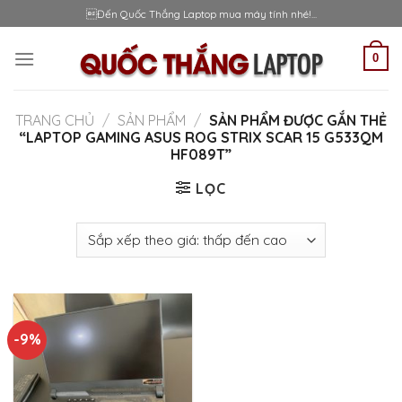
Skip
Đến Quốc Thắng Laptop mua máy tính nhé!...
to
content
0
TRANG CHỦ
/
SẢN PHẨM
/
SẢN PHẨM ĐƯỢC GẮN THẺ
“LAPTOP GAMING ASUS ROG STRIX SCAR 15 G533QM
HF089T”
LỌC
-9%