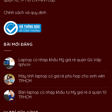
quận 10, TP Hồ Chí Minh cấp.
Chính sách và quy định
BÀI MỚI ĐĂNG
Laptop cũ nhập khẩu Mỹ giá rẻ quận Gò Vấp
tphcm
Máy tính laptop cũ giá rẻ phù hợp cho sinh viên
TPHCM
Bán laptop cũ nhập khẩu từ Mỹ giá rẻ ở quận 10
TPHCM