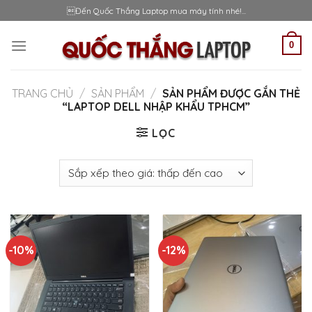
Skip
Đến Quốc Thắng Laptop mua máy tính nhé!...
to
content
0
TRANG CHỦ
/
SẢN PHẨM
/
SẢN PHẨM ĐƯỢC GẮN THẺ
“LAPTOP DELL NHẬP KHẨU TPHCM”
LỌC
-10%
-12%