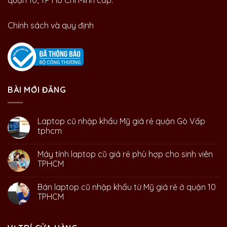
quận 10, TP Hồ Chí Minh cấp.
Chính sách và quy định
BÀI MỚI ĐĂNG
Laptop cũ nhập khẩu Mỹ giá rẻ quận Gò Vấp
tphcm
Máy tính laptop cũ giá rẻ phù hợp cho sinh viên
TPHCM
Bán laptop cũ nhập khẩu từ Mỹ giá rẻ ở quận 10
TPHCM