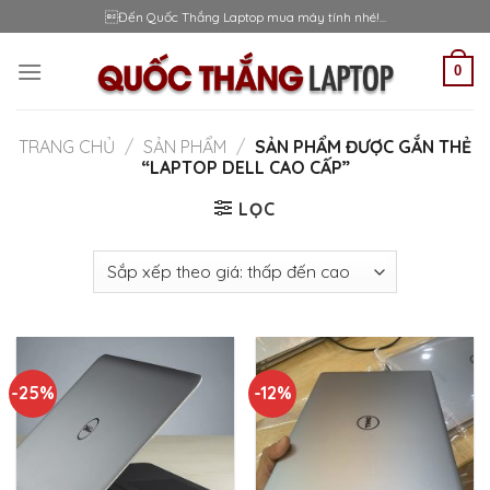
Skip
Đến Quốc Thắng Laptop mua máy tính nhé!...
to
content
0
TRANG CHỦ
/
SẢN PHẨM
/
SẢN PHẨM ĐƯỢC GẮN THẺ
“LAPTOP DELL CAO CẤP”
LỌC
-25%
-12%