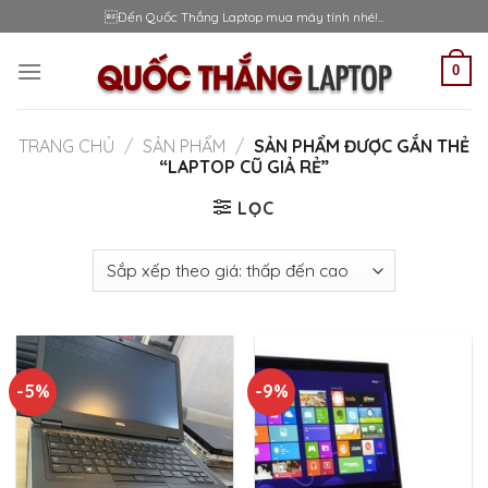
Skip
Đến Quốc Thắng Laptop mua máy tính nhé!...
to
content
0
TRANG CHỦ
/
SẢN PHẨM
/
SẢN PHẨM ĐƯỢC GẮN THẺ
“LAPTOP CŨ GIẢ RẺ”
LỌC
-5%
-9%