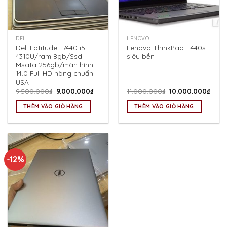
DELL
LENOVO
Dell Latitude E7440 i5-
Lenovo ThinkPad T440s
4310U/ram 8gb/Ssd
siêu bền
Msata 256gb/màn hình
14.0 Full HD hàng chuẩn
USA
Giá
Giá
Giá
Giá
9.500.000
₫
9.000.000
₫
11.000.000
₫
10.000.000
₫
gốc
hiện
gốc
hiện
là:
tại
là:
tại
THÊM VÀO GIỎ HÀNG
THÊM VÀO GIỎ HÀNG
9.500.000₫.
là:
11.000.000₫.
là:
9.000.000₫.
10.0
-12%