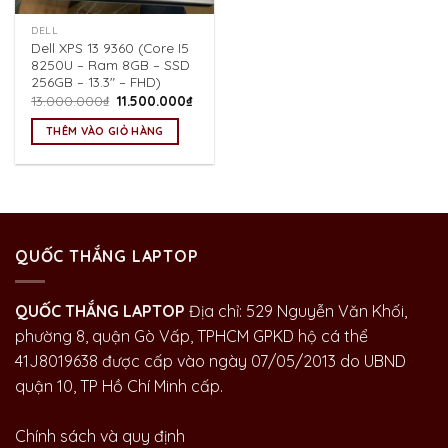
DELL
Dell XPS 13 9360 (Core I5
8250U – Ram 8GB – SSD
256GB – 13.3″ – FHD)
Giá
Giá
13.000.000
₫
11.500.000
₫
gốc
hiện
là:
tại
THÊM VÀO GIỎ HÀNG
13.000.000₫.
là:
11.500.000₫.
QUỐC THẮNG LAPTOP
QUỐC THẮNG LAPTOP
Địa chỉ: 529 Nguyễn Văn Khối,
phường 8, quận Gò Vấp, TPHCM GPKD hộ cá thể
41J8019638 được cấp vào ngày 07/05/2013 do UBND
quận 10, TP Hồ Chí Minh cấp.
Chính sách và quy định