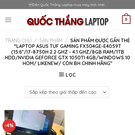
Skip
Đến Quốc Thắng Laptop mua máy tính nhé!...
to
content
0
TRANG CHỦ
/
SẢN PHẨM
/
SẢN PHẨM ĐƯỢC GẮN THẺ
“LAPTOP ASUS TUF GAMING FX504GE-E4059T
(15.6"/I7-8750H 2.2 GHZ - 4.1 GHZ/8GB RAM/1TB
HDD/NVIDIA GEFORCE GTX 1050TI 4GB/WINDOWS 10
HOM/ LIKENEW/ CÒN BH CHINH HÃNG”
LỌC
-4%