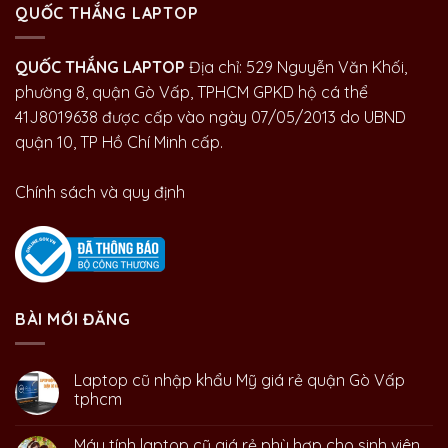
QUỐC THẮNG LAPTOP
QUỐC THẮNG LAPTOP
Địa chỉ: 529 Nguyễn Văn Khối,
phường 8, quận Gò Vấp, TPHCM GPKD hộ cá thể
41J8019638 được cấp vào ngày 07/05/2013 do UBND
quận 10, TP Hồ Chí Minh cấp.
Chính sách và quy định
BÀI MỚI ĐĂNG
Laptop cũ nhập khẩu Mỹ giá rẻ quận Gò Vấp
tphcm
Máy tính laptop cũ giá rẻ phù hợp cho sinh viên