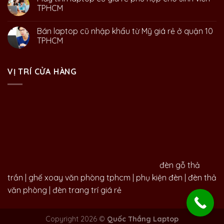
TPHCM
Bán laptop cũ nhập khẩu từ Mỹ giá rẻ ở quận 10
TPHCM
VỊ TRÍ CỬA HÀNG
đèn gỗ thả
trần
|
ghế xoay văn phòng tphcm
|
phụ kiện đèn
|
đèn thả
văn phòng
|
đèn trang trí giá rẻ
Copyright 2026 ©
Quốc Thắng Laptop