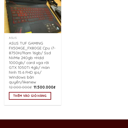
ASUS
ASUS TUF GAMING
FX504GE_FX80GE Cpu i7-
8750H/Ram 16gb/ Ssd
NVMe 240gb +Hdd
1000gb/ card vga rời
GTX 1050Ti 4gb/ màn
hình 15.6 FHD ips/
Windows bản
quyền/likenew
Giá
Giá
12.000.000
₫
11.500.000
₫
gốc
hiện
là:
tại
THÊM VÀO GIỎ HÀNG
12.000.000₫.
là:
11.500.000₫.