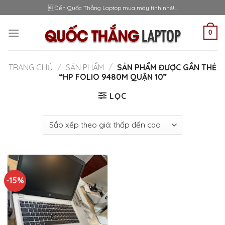
Skip
Đến Quốc Thắng Laptop mua máy tính nhé!...
to
content
0
TRANG CHỦ
/
SẢN PHẨM
/
SẢN PHẨM ĐƯỢC GẮN THẺ
“HP FOLIO 9480M QUẬN 10”
LỌC
-15%