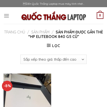
Skip
Đến Quốc Thắng Laptop mua máy tính nhé!...
to
content
0
TRANG CHỦ
/
SẢN PHẨM
/
SẢN PHẨM ĐƯỢC GẮN THẺ
“HP ELITEBOOK 840 G5 CŨ”
LỌC
-8%