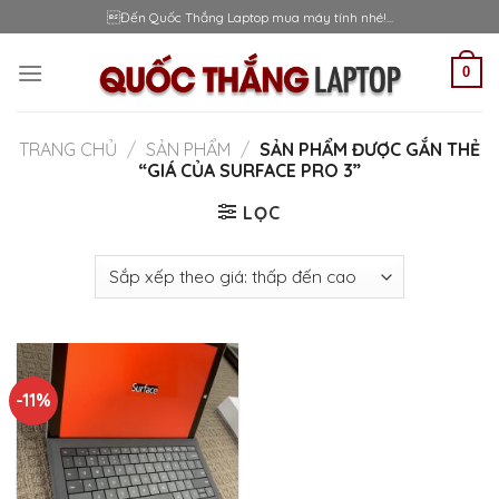
Skip
Đến Quốc Thắng Laptop mua máy tính nhé!...
to
content
0
TRANG CHỦ
/
SẢN PHẨM
/
SẢN PHẨM ĐƯỢC GẮN THẺ
“GIÁ CỦA SURFACE PRO 3”
LỌC
-11%