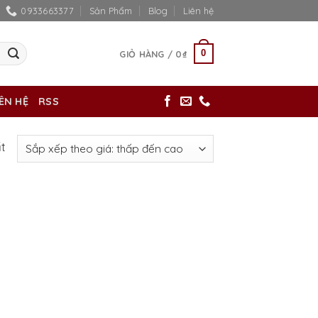
0933663377
Sản Phẩm
Blog
Liên hệ
0
GIỎ HÀNG /
0
₫
IÊN HỆ
RSS
ất