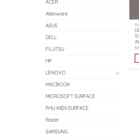
ACER
Alienware
ASUS
D
D
S
DELL
đ
5
FUJITSU
HP
LENOVO
MACBOOK
MICROSOFT SURFACE
PHỤ KIỆN SURFACE
Razer
SAMSUNG