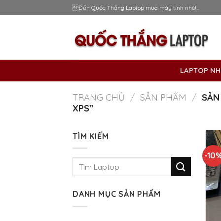
Skip
Đến Quốc Thắng Laptop mua máy tính nhé!...
to
content
LAPTOP NH
TRANG CHỦ
/
SẢN PHẨM
/
SẢN 
XPS”
TÌM KIẾM
-10
Tìm
kiếm:
DANH MỤC SẢN PHẨM