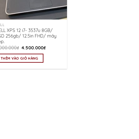
ELL
ELL XPS 12 i7- 3537u 8GB/
SD 256gb/ 12.5in FHD/ máy
ẹp.
Giá
Giá
.000.000
₫
4.500.000
₫
gốc
hiện
là:
tại
THÊM VÀO GIỎ HÀNG
5.000.000₫.
là:
4.500.000₫.