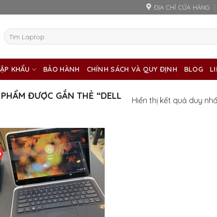
ĐỊA CHỈ CỬA HÀNG
Tìm
kiếm:
ẬP KHẨU
BẢO HÀNH
CHÍNH SÁCH VÀ QUY ĐỊNH
BLOG
L
PHẨM ĐƯỢC GẮN THẺ “DELL
Hiển thị kết quả duy nh
%