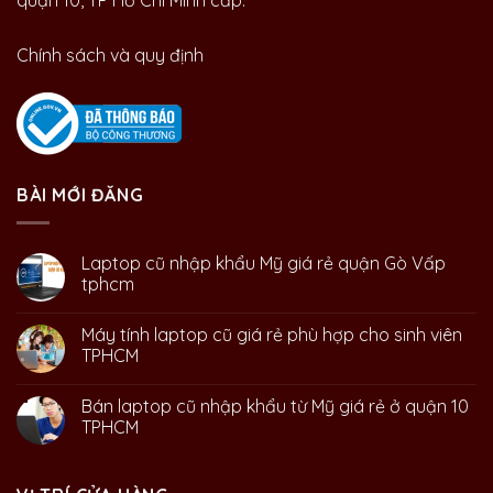
quận 10, TP Hồ Chí Minh cấp.
Chính sách và quy định
BÀI MỚI ĐĂNG
Laptop cũ nhập khẩu Mỹ giá rẻ quận Gò Vấp
tphcm
Máy tính laptop cũ giá rẻ phù hợp cho sinh viên
TPHCM
Bán laptop cũ nhập khẩu từ Mỹ giá rẻ ở quận 10
TPHCM