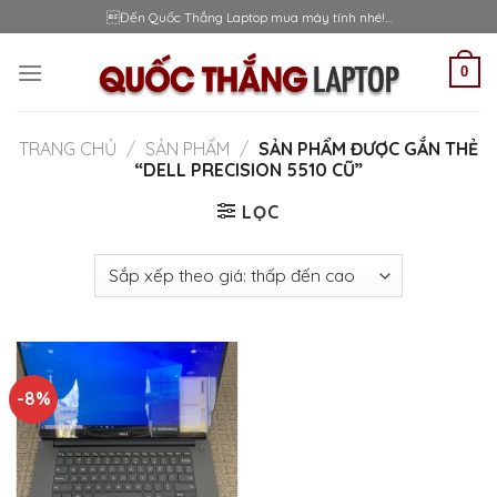
Skip
Đến Quốc Thắng Laptop mua máy tính nhé!...
to
content
0
TRANG CHỦ
/
SẢN PHẨM
/
SẢN PHẨM ĐƯỢC GẮN THẺ
“DELL PRECISION 5510 CŨ”
LỌC
-8%