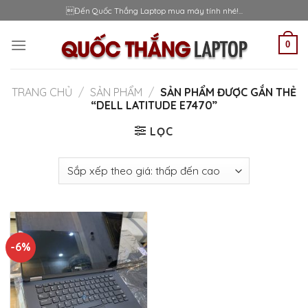
Skip
Đến Quốc Thắng Laptop mua máy tính nhé!...
to
content
0
TRANG CHỦ
/
SẢN PHẨM
/
SẢN PHẨM ĐƯỢC GẮN THẺ
“DELL LATITUDE E7470”
LỌC
-6%