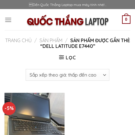
Skip
Đến Quốc Thắng Laptop mua máy tính nhé!...
to
content
0
TRANG CHỦ
/
SẢN PHẨM
/
SẢN PHẨM ĐƯỢC GẮN THẺ
“DELL LATITUDE E7440”
LỌC
-5%