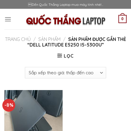
Skip
Đến Quốc Thắng Laptop mua máy tính nhé!...
to
content
0
TRANG CHỦ
/
SẢN PHẨM
/
SẢN PHẨM ĐƯỢC GẮN THẺ
“DELL LATITUDE E5250 I5-5300U”
LỌC
-8%