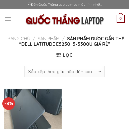
Skip
Đến Quốc Thắng Laptop mua máy tính nhé!...
to
content
0
TRANG CHỦ
/
SẢN PHẨM
/
SẢN PHẨM ĐƯỢC GẮN THẺ
“DELL LATITUDE E5250 I5-5300U GIÁ RẺ”
LỌC
-8%