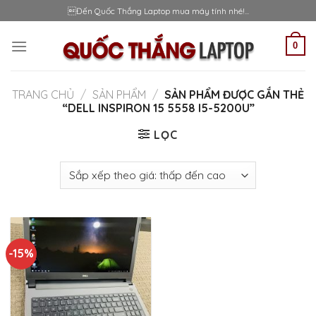
Skip
Đến Quốc Thắng Laptop mua máy tính nhé!...
to
content
0
TRANG CHỦ
/
SẢN PHẨM
/
SẢN PHẨM ĐƯỢC GẮN THẺ
“DELL INSPIRON 15 5558 I5-5200U”
LỌC
-15%