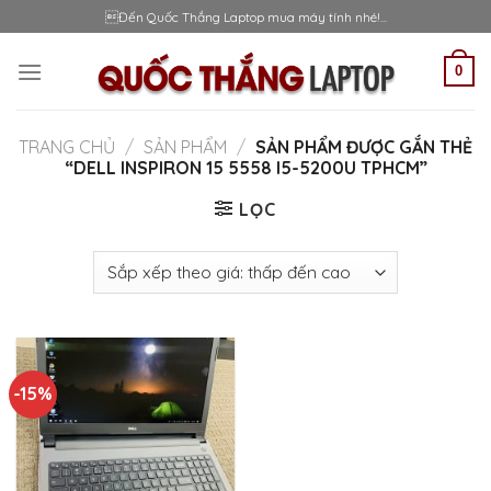
Skip
Đến Quốc Thắng Laptop mua máy tính nhé!...
to
content
0
TRANG CHỦ
/
SẢN PHẨM
/
SẢN PHẨM ĐƯỢC GẮN THẺ
“DELL INSPIRON 15 5558 I5-5200U TPHCM”
LỌC
-15%