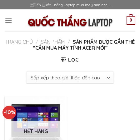
Skip
Đến Quốc Thắng Laptop mua máy tính nhé!...
to
content
0
TRANG CHỦ
/
SẢN PHẨM
/
SẢN PHẨM ĐƯỢC GẮN THẺ
“CẦN MUA MÁY TÍNH ACER MỚI”
LỌC
-10%
HẾT HÀNG