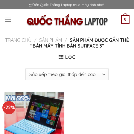
Skip
Đến Quốc Thắng Laptop mua máy tính nhé!...
to
content
0
TRANG CHỦ
/
SẢN PHẨM
/
SẢN PHẨM ĐƯỢC GẮN THẺ
“BÁN MÁY TÍNH BẢN SURFACE 3”
LỌC
-22%