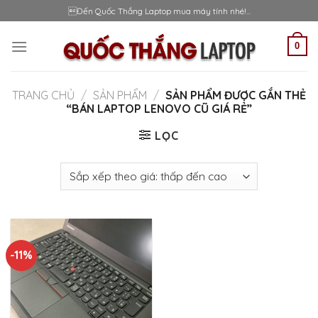
Skip
Đến Quốc Thắng Laptop mua máy tính nhé!...
to
content
0
TRANG CHỦ
/
SẢN PHẨM
/
SẢN PHẨM ĐƯỢC GẮN THẺ
“BÁN LAPTOP LENOVO CŨ GIÁ RẺ”
LỌC
-11%