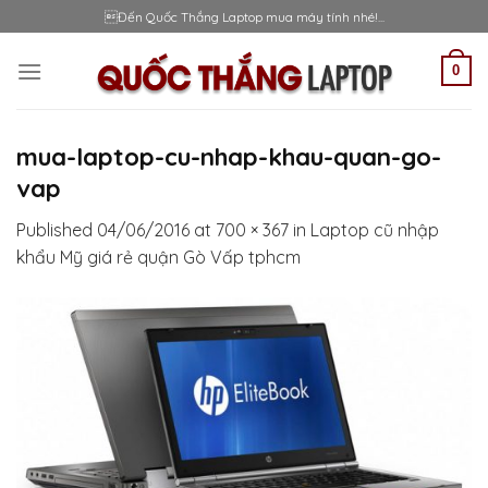
Skip
Đến Quốc Thắng Laptop mua máy tính nhé!...
to
content
0
mua-laptop-cu-nhap-khau-quan-go-
vap
Published
04/06/2016
at
700 × 367
in
Laptop cũ nhập
khẩu Mỹ giá rẻ quận Gò Vấp tphcm