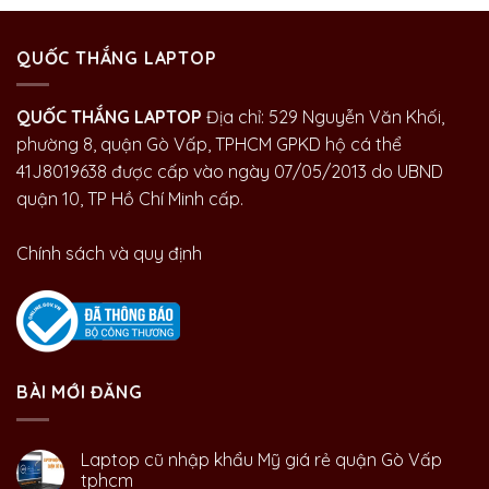
QUỐC THẮNG LAPTOP
QUỐC THẮNG LAPTOP
Địa chỉ: 529 Nguyễn Văn Khối,
phường 8, quận Gò Vấp, TPHCM GPKD hộ cá thể
41J8019638 được cấp vào ngày 07/05/2013 do UBND
quận 10, TP Hồ Chí Minh cấp.
Chính sách và quy định
BÀI MỚI ĐĂNG
Laptop cũ nhập khẩu Mỹ giá rẻ quận Gò Vấp
tphcm