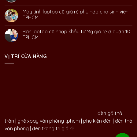
Máy tính laptop cũ giá rẻ phù hợp cho sinh viên
TPHCM
Bán laptop cũ nhập khẩu từ Mỹ giá rẻ ở quận 10
TPHCM
VỊ TRÍ CỬA HÀNG
đèn gỗ thả
trần
|
ghế xoay văn phòng tphcm
|
phụ kiện đèn
|
đèn thả
văn phòng
|
đèn trang trí giá rẻ