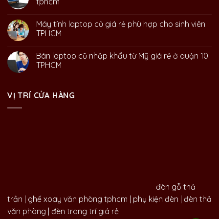
tphcm
Máy tính laptop cũ giá rẻ phù hợp cho sinh viên
TPHCM
Bán laptop cũ nhập khẩu từ Mỹ giá rẻ ở quận 10
TPHCM
VỊ TRÍ CỬA HÀNG
đèn gỗ thả
trần
|
ghế xoay văn phòng tphcm
|
phụ kiện đèn
|
đèn thả
văn phòng
|
đèn trang trí giá rẻ