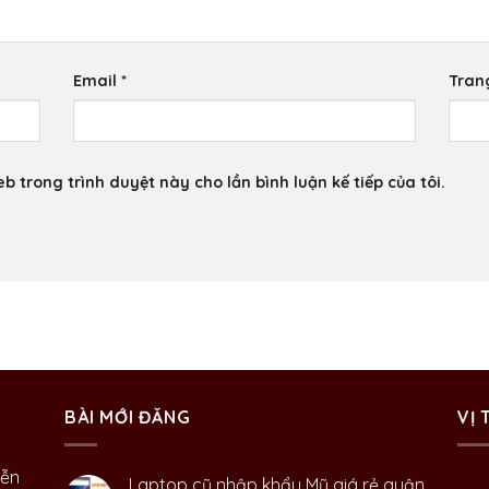
Email
*
Tran
eb trong trình duyệt này cho lần bình luận kế tiếp của tôi.
BÀI MỚI ĐĂNG
VỊ 
yễn
Laptop cũ nhập khẩu Mỹ giá rẻ quận