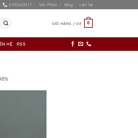
0933663377
Sản Phẩm
Blog
Liên hệ
0
GIỎ HÀNG /
0
₫
IÊN HỆ
RSS
 98%