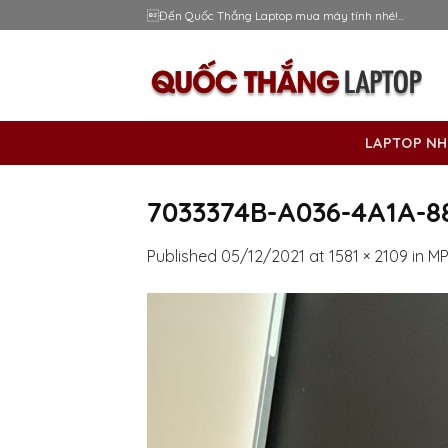
Skip
Đến Quốc Thắng Laptop mua máy tính nhé!...
to
content
LAPTOP NH
7033374B-A036-4A1A-8
Published
05/12/2021
at
1581 × 2109
in
MP