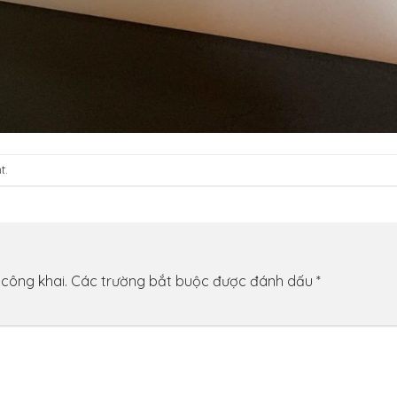
t
.
 công khai.
Các trường bắt buộc được đánh dấu
*