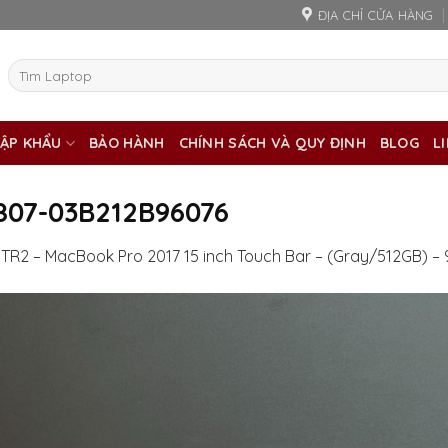
ĐỊA CHỈ CỬA HÀNG
Tìm
kiếm:
ẬP KHẨU
BẢO HÀNH
CHÍNH SÁCH VÀ QUY ĐỊNH
BLOG
L
807-03B212B96076
TR2 – MacBook Pro 2017 15 inch Touch Bar – (Gray/512GB) –