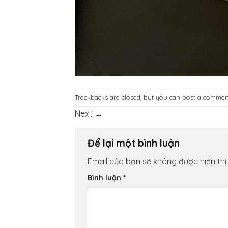
Trackbacks are closed, but you can
post a commen
Next
→
Để lại một bình luận
Email của bạn sẽ không được hiển thị
Bình luận
*