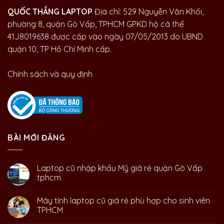
QUỐC THẮNG LAPTOP
Địa chỉ: 529 Nguyễn Văn Khối,
phường 8, quận Gò Vấp, TPHCM GPKD hộ cá thể
41J8019638 được cấp vào ngày 07/05/2013 do UBND
quận 10, TP Hồ Chí Minh cấp.
Chính sách và quy định
BÀI MỚI ĐĂNG
Laptop cũ nhập khẩu Mỹ giá rẻ quận Gò Vấp
tphcm
Máy tính laptop cũ giá rẻ phù hợp cho sinh viên
TPHCM