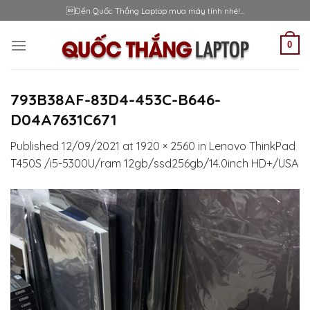
Skip
Đến Quốc Thắng Laptop mua máy tính nhé!...
to
content
0
793B38AF-83D4-453C-B646-
D04A7631C671
Published
12/09/2021
at
1920 × 2560
in
Lenovo ThinkPad
T450S /i5-5300U/ram 12gb/ssd256gb/14.0inch HD+/USA