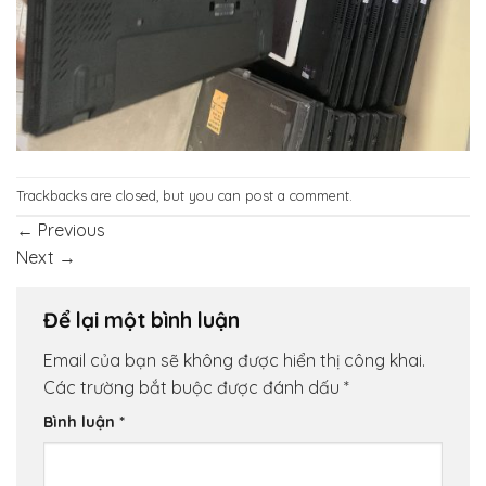
Trackbacks are closed, but you can
post a comment
.
←
Previous
Next
→
Để lại một bình luận
Email của bạn sẽ không được hiển thị công khai.
Các trường bắt buộc được đánh dấu
*
Bình luận
*