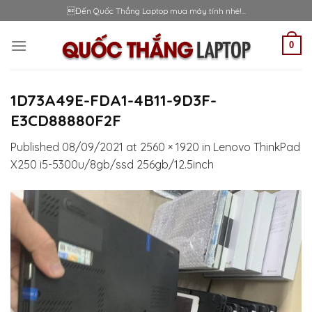
Skip
Đến Quốc Thắng Laptop mua máy tính nhé!...
to
content
0
1D73A49E-FDA1-4B11-9D3F-
E3CD88880F2F
Published
08/09/2021
at
2560 × 1920
in
Lenovo ThinkPad
X250 i5-5300u/8gb/ssd 256gb/12.5inch