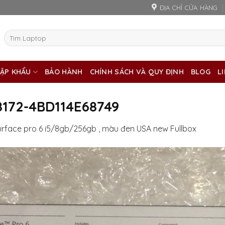
ĐỊA CHỈ CỬA HÀNG
Tìm
kiếm:
ẬP KHẨU
BẢO HÀNH
CHÍNH SÁCH VÀ QUY ĐỊNH
BLOG
L
172-4BD114E68749
urface pro 6 i5/8gb/256gb , màu đen USA new Fullbox