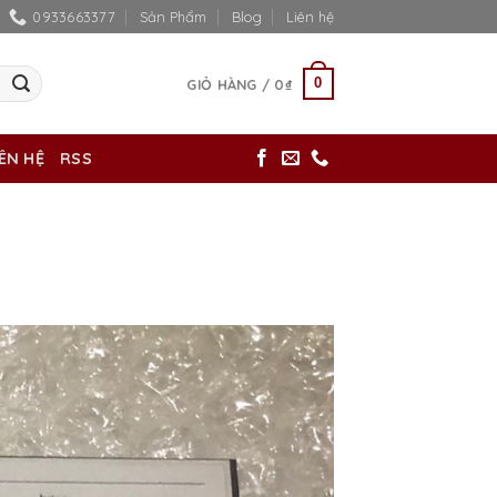
0933663377
Sản Phẩm
Blog
Liên hệ
0
GIỎ HÀNG /
0
₫
IÊN HỆ
RSS