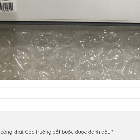
t
.
 công khai.
Các trường bắt buộc được đánh dấu
*