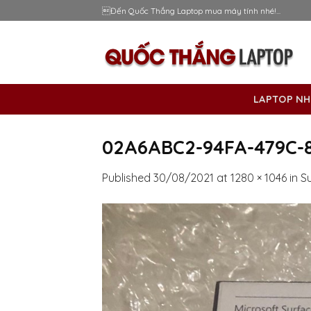
Skip
Đến Quốc Thắng Laptop mua máy tính nhé!...
to
content
LAPTOP NH
02A6ABC2-94FA-479C-8
Published
30/08/2021
at
1280 × 1046
in
S