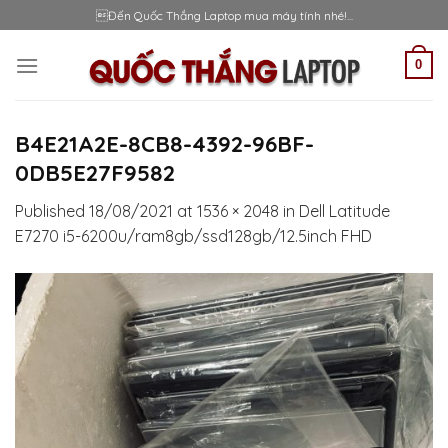
Skip
Đến Quốc Thắng Laptop mua máy tính nhé!...
to
content
0
B4E21A2E-8CB8-4392-96BF-
0DB5E27F9582
Published
18/08/2021
at
1536 × 2048
in
Dell Latitude
E7270 i5-6200u/ram8gb/ssd128gb/12.5inch FHD