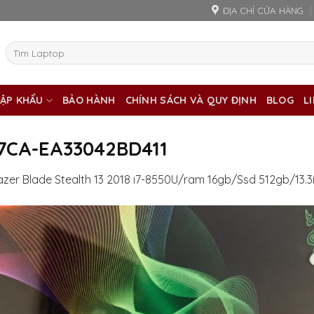
ĐỊA CHỈ CỬA HÀNG
Tìm
kiếm:
ẬP KHẨU
BẢO HÀNH
CHÍNH SÁCH VÀ QUY ĐỊNH
BLOG
L
7CA-EA33042BD411
azer Blade Stealth 13 2018 i7-8550U/ram 16gb/Ssd 512gb/13.3