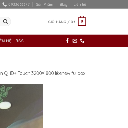
0933663377
Sản Phẩm
Blog
Liên hệ
0
GIỎ HÀNG /
0
₫
IÊN HỆ
RSS
in QHD+ Touch 3200×1800 likenew fullbox