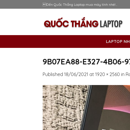
Skip
Đến Quốc Thắng Laptop mua máy tính nhé!...
to
content
LAPTOP NH
9B07EA88-E327-4B06-9
Published
18/06/2021
at
1920 × 2560
in
R