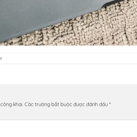
t
.
 công khai.
Các trường bắt buộc được đánh dấu
*