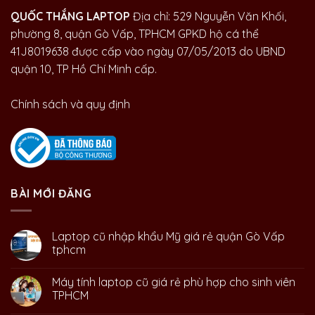
QUỐC THẮNG LAPTOP
Địa chỉ: 529 Nguyễn Văn Khối,
phường 8, quận Gò Vấp, TPHCM GPKD hộ cá thể
41J8019638 được cấp vào ngày 07/05/2013 do UBND
quận 10, TP Hồ Chí Minh cấp.
Chính sách và quy định
BÀI MỚI ĐĂNG
Laptop cũ nhập khẩu Mỹ giá rẻ quận Gò Vấp
tphcm
Máy tính laptop cũ giá rẻ phù hợp cho sinh viên
TPHCM