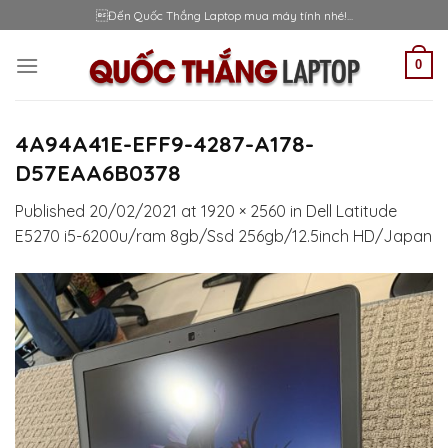
Skip
Đến Quốc Thắng Laptop mua máy tính nhé!...
to
content
0
4A94A41E-EFF9-4287-A178-
D57EAA6B0378
Published
20/02/2021
at
1920 × 2560
in
Dell Latitude
E5270 i5-6200u/ram 8gb/Ssd 256gb/12.5inch HD/Japan