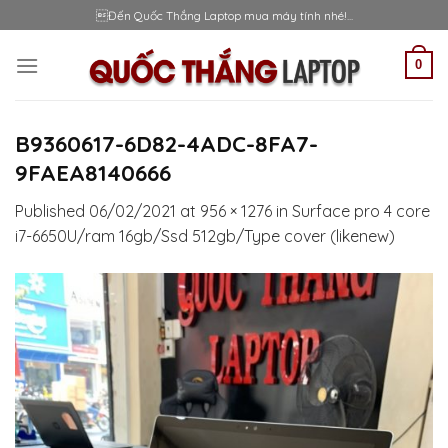
Skip
Đến Quốc Thắng Laptop mua máy tính nhé!...
to
content
0
B9360617-6D82-4ADC-8FA7-
9FAEA8140666
Published
06/02/2021
at
956 × 1276
in
Surface pro 4 core
i7-6650U/ram 16gb/Ssd 512gb/Type cover (likenew)