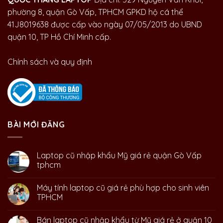
phường 8, quận Gò Vấp, TPHCM GPKD hộ cá thể
41J8019638 được cấp vào ngày 07/05/2013 do UBND
quận 10, TP Hồ Chí Minh cấp.
Chính sách và quy định
BÀI MỚI ĐĂNG
Laptop cũ nhập khẩu Mỹ giá rẻ quận Gò Vấp
tphcm
Máy tính laptop cũ giá rẻ phù hợp cho sinh viên
TPHCM
Bán laptop cũ nhập khẩu từ Mỹ giá rẻ ở quận 10